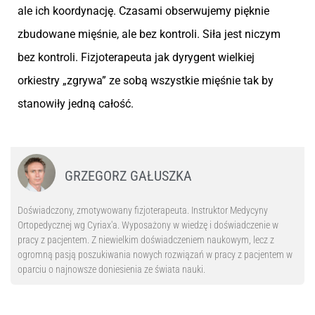
ale ich koordynację. Czasami obserwujemy pięknie
zbudowane mięśnie, ale bez kontroli. Siła jest niczym
bez kontroli. Fizjoterapeuta jak dyrygent wielkiej
orkiestry „zgrywa” ze sobą wszystkie mięśnie tak by
stanowiły jedną całość.
GRZEGORZ GAŁUSZKA
Doświadczony, zmotywowany fizjoterapeuta. Instruktor Medycyny
Ortopedycznej wg Cyriax'a. Wyposażony w wiedzę i doświadczenie w
pracy z pacjentem. Z niewielkim doświadczeniem naukowym, lecz z
ogromną pasją poszukiwania nowych rozwiązań w pracy z pacjentem w
oparciu o najnowsze doniesienia ze świata nauki.