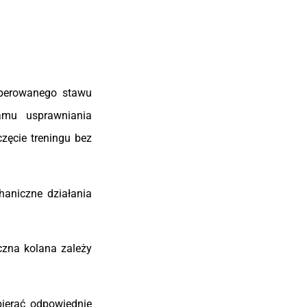
operowanego stawu
ramu usprawniania
zęcie treningu bez
haniczne działania
czna kolana zależy
bierać odpowiednie