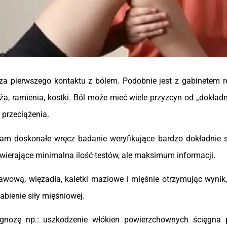
a pierwszego kontaktu z bólem. Podobnie jest z gabinetem reha
zyża, ramienia, kostki. Ból może mieć wiele przyzcyn od „dokła
 przeciążenia.
am doskonałe wręcz badanie weryfikujące bardzo dokładnie 
ierające minimalna ilość testów, ale maksimum informacji.
awową, więzadła, kaletki maziowe i mięśnie otrzymując wynik,
abienie siły mięśniowej.
agnozę np.: uszkodzenie włókien powierzchownych ścięgna 