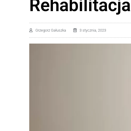
Rehabilitacj
Grzegorz Gałuszka
3 stycznia, 2023