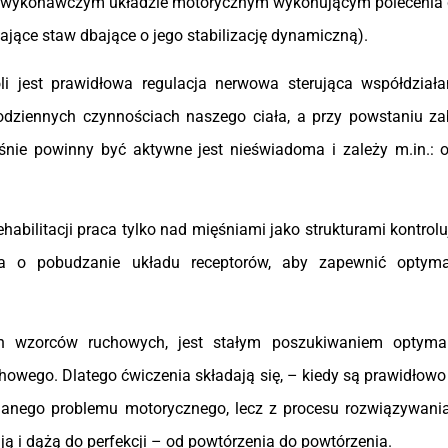
u i wykonawczym układzie motorycznym wykonującym polecenia 
ające staw dbające o jego stabilizację dynamiczną).
li jest prawidłowa regulacja nerwowa sterująca współdział
dziennych czynnościach naszego ciała, a przy powstaniu za
śnie powinny być aktywne jest nieświadoma i zależy m.in.: 
ehabilitacji praca tylko nad mięśniami jako strukturami kontrolu
na o pobudzanie układu receptorów, aby zapewnić optym
ch wzorców ruchowych, jest stałym poszukiwaniem optyma
owego. Dlatego ćwiczenia składają się, – kiedy są prawidłowo
anego problemu motorycznego, lecz z procesu rozwiązywania 
ają i dążą do perfekcji – od powtórzenia do powtórzenia.