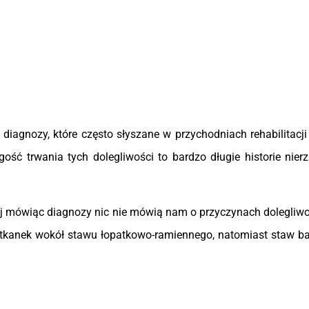
iagnozy, które często słyszane w przychodniach rehabilitacji
ość trwania tych dolegliwości to bardzo długie historie nier
j mówiąc diagnozy nic nie mówią nam o przyczynach dolegliwoś
tkanek wokół stawu łopatkowo-ramiennego, natomiast staw ba