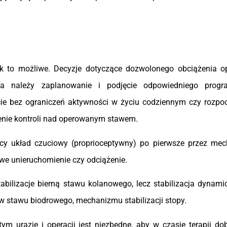
ak to możliwe. Decyzje dotyczące dozwolonego obciążenia 
nta należy zaplanowanie i podjęcie odpowiedniego prog
e bez ograniczeń aktywności w życiu codziennym czy rozpoc
enie kontroli nad operowanym stawem.
ący układ czuciowy (proprioceptywny) po pierwsze przez mec
owe unieruchomienie czy odciążenie.
bilizacje bierną stawu kolanowego, lecz stabilizacja dynami
rów stawu biodrowego, mechanizmu stabilizacji stopy.
ym urazie i operacji jest niezbędne, aby w czasie terapii do