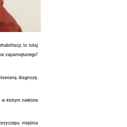
bilitacji, to tutaj
dnie zapamiętanego”
stawianą diagnozę.
 w którym niektóre
przyczepu mięśnia