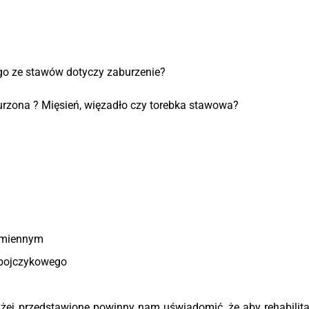
go ze stawów dotyczy zaburzenie?
aburzona ? Mięsień, więzadło czy torebka stawowa?
ramiennym
obojczykowego
wyżej przedstawione powinny nam uświadomić, że aby rehabilit