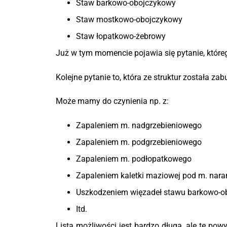
Staw barkowo-obojczykowy
Staw mostkowo-obojczykowy
Staw łopatkowo-żebrowy
Już w tym momencie pojawia się pytanie, które
Kolejne pytanie to, która ze struktur została z
Może mamy do czynienia np. z:
Zapaleniem m. nadgrzebieniowego
Zapaleniem m. podgrzebieniowego
Zapaleniem m. podłopatkowego
Zapaleniem kaletki maziowej pod m. na
Uszkodzeniem więzadeł stawu barkowo-
Itd.
Lista możliwości jest bardzo długa, ale te po