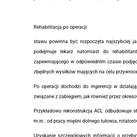
Rehabilitacja po operacji
stawu powinna być rozpoczęta najszybciej j
podejmuje lekarz natomiast do rehabilita
zapewniającego w odpowiednim czasie podjęci
zbędnych wysiłków mających na celu przywróc
Po operacji dochodzi do ingerencji w działaj
związane z zabiegiem, jak również przez okres
Przykładowo rekonstrukcja ACL odbudowuje sta
m.in.: od pracy mięśni dolnego tułowia, rotato
Uzyskanie szczegółowych informacji o przebyt